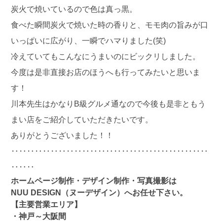
炭火で焼いているので色は真っ黒。
食べた瞬間炭火で焼いた時の香りと、モモ肉の旨みが口
いっぱいに広がり、一瞬でハマりました(笑)
冷えていてもこんなにうまいのにビックリしました。
今度は是非直接お店のほうへも行ってみたいと思いま
す！
川本先生はかなりB級グルメ通なので今後も是非ともう
まい店をご紹介していただきたいです。
ありがとうございました！！
‥‥‥‥‥‥‥‥‥‥‥‥‥‥‥‥‥‥‥‥‥‥‥‥‥
‥‥‥
ホームページ制作・デザイン制作・写真撮影は
NUU DESIGN（ヌーデザイン）へお任せ下さい。
【主要営業エリア】
・神戸～大阪間