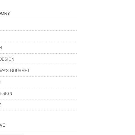
GORY
N
DESIGN
WA'S GOURMET
O
ESIGN
S
VE