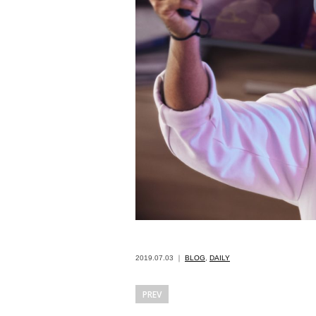
2019.07.03 ｜
BLOG
,
DAILY
PREV