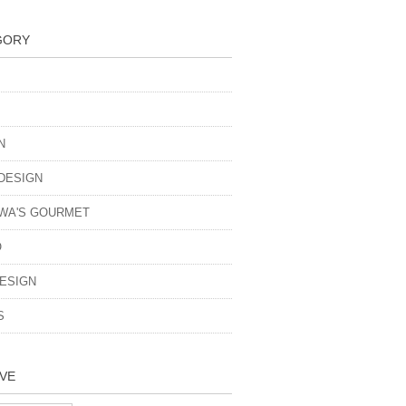
GORY
N
DESIGN
WA'S GOURMET
O
ESIGN
S
VE